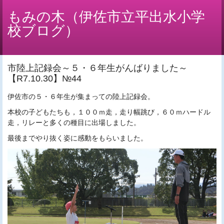
もみの木（伊佐市立平出水小学
校ブログ）
市陸上記録会～５・６年生がんばりました～
【R7.10.30】№44
伊佐市の５・６年生が集まっての陸上記録会。
本校の子どもたちも，１００ｍ走，走り幅跳び，６０ｍハードル
走，リレーと多くの種目に出場しました。
最後までやり抜く姿に感動をもらいました。