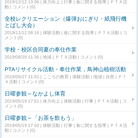
2019/12/12 13:06
体力向上
行事
食に関する指導
ＰＴＡ活
動
コメント(0)
全校レクリエーション（爆弾おにぎり・紙飛行機
とばし大会）
2019/11/12 08:16
体験活動
食に関する指導
ＰＴＡ活動
コ
メント(0)
学校・校区合同夏の奉仕作業
2019/08/29 11:36
地域
ＰＴＡ活動
コメント(0)
PTAリサイクル活動・奉仕作業，鳥神山植樹活動
2019/05/27 11:01
こころの教育
体験活動
地域
自然
ＰＴ
Ａ活動
コメント(0)
日曜参観～なかよし体育
2019/05/19 17:51
体力向上
体験活動
行事
ＰＴＡ活動
コ
メント(0)
日曜参観～「お茶を飲もう」
2019/05/19 17:50
体験活動
行事
食に関する指導
ＰＴＡ活
動
コメント(0)