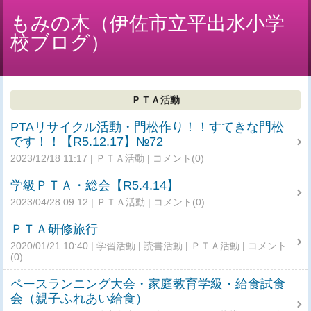
もみの木（伊佐市立平出水小学
校ブログ）
ＰＴＡ活動
PTAリサイクル活動・門松作り！！すてきな門松
です！！【R5.12.17】№72
2023/12/18 11:17
ＰＴＡ活動
コメント(0)
学級ＰＴＡ・総会【R5.4.14】
2023/04/28 09:12
ＰＴＡ活動
コメント(0)
ＰＴＡ研修旅行
2020/01/21 10:40
学習活動
読書活動
ＰＴＡ活動
コメント
(0)
ペースランニング大会・家庭教育学級・給食試食
会（親子ふれあい給食）