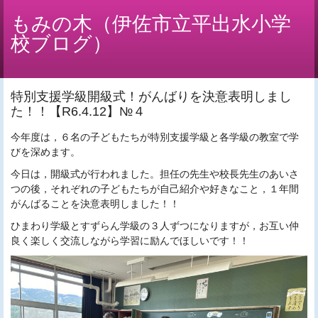
もみの木（伊佐市立平出水小学
校ブログ）
特別支援学級開級式！がんばりを決意表明しまし
た！！【R6.4.12】№４
今年度は，６名の子どもたちが特別支援学級と各学級の教室で学
びを深めます。
今日は，開級式が行われました。担任の先生や校長先生のあいさ
つの後，それぞれの子どもたちが自己紹介や好きなこと，１年間
がんばることを決意表明しました！！
ひまわり学級とすずらん学級の３人ずつになりますが，お互い仲
良く楽しく交流しながら学習に励んでほしいです！！